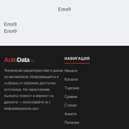
Error9
Error9
Error9
Auto
Data
НАВИГАЦИЯ
.bg
Технически характеристики и данни
Начало
за автомобили. Информацията е
Каталог
събрана от публично достъпни
Търсене
източници. Не гарантираме
пълната точност и вярност на
Сравни
данните — използвайте ги с
Статии
информационна цел.
Анкети
Полезно