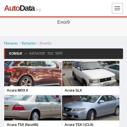
Auto
Data
.bg
Error9
Начало
›
Каталог
› Комби
КОМБИ
— КАТАЛОГ ПО ТИП
Acura MDX II
Acura SLX
Acura TSX (facelift)
Acura TSX I (CL9)