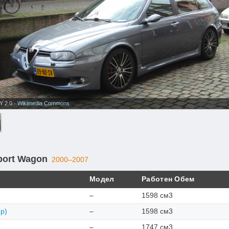
Y 2.0
·
Wikimedia Commons
port Wagon
2000–2007
Модел
Работен Обем
–
1598 см3
hp)
–
1598 см3
–
1747 см3