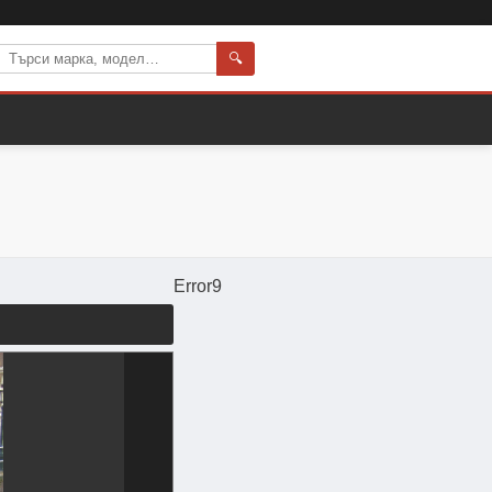
🔍
Error9