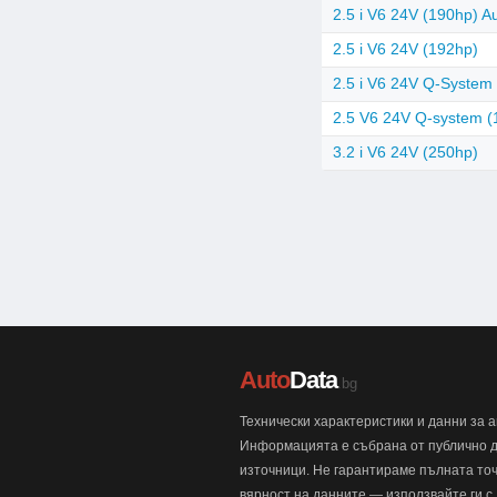
2.5 i V6 24V (190hp) A
2.5 i V6 24V (192hp)
2.5 i V6 24V Q-System
2.5 V6 24V Q-system (
3.2 i V6 24V (250hp)
Auto
Data
.bg
Технически характеристики и данни за 
Информацията е събрана от публично 
източници. Не гарантираме пълната точ
вярност на данните — използвайте ги с