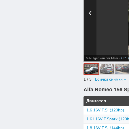
‹
© Rutger van der Maar ·
CC B
1
/ 3
Всички снимки »
Alfa Romeo 156 S
Двигател
1.6 16V T.S. (120hp)
1.6 i 16V T.Spark (120
1.8 16V T.S. (144hp)