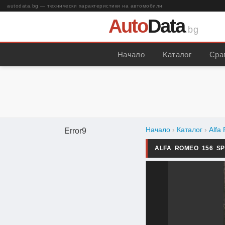
autodata.bg — технически характеристики на автомобили
Auto
Data
.bg
Начало
Kаталог
Сра
Начало
›
Каталог
›
Alfa
Error9
ALFA ROMEO 156 S