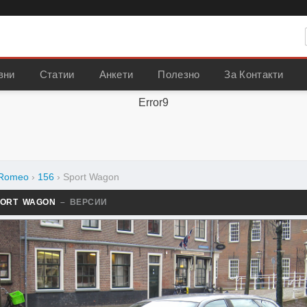
вни
Статии
Анкети
Полезно
За Контакти
Error9
 Romeo
›
156
›
Sport Wagon
PORT WAGON
– ВЕРСИИ