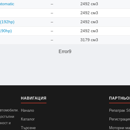
utomatic
–
2492 см3
–
2492 см3
 (192hp)
–
2492 см3
190hp)
–
2492 см3
–
3179 см3
Error9
НАВИГАЦИЯ
ПАРТНЬО
автомобили.
Начало
Репатрак 
достъпни
Каталог
Регистраци
ност и
Търсене
Моторни м