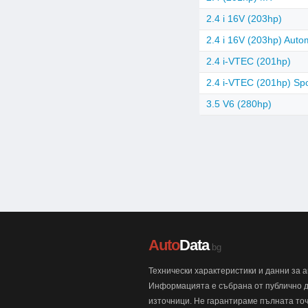
2.4 i 16V (203hp)
2.4 i 16V (203hp) Auto
2.4 i-VTEC (201hp)
2.4 i-VTEC (201hp) Spo
3.5 V6 (280hp)
Auto
Data
.bg
Технически характеристики и данни за 
Информацията е събрана от публично 
източници. Не гарантираме пълната точ