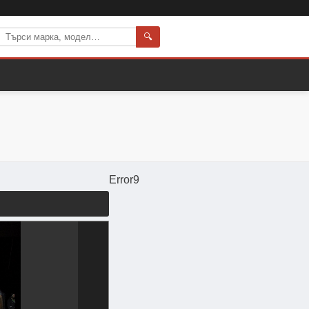
🔍
Error9