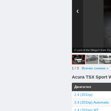
‹
© Lord of the Wings© from To
1
/ 3
Всички снимки »
Acura TSX Sport 
Двигател
2.4 (201hp)
2.4 (201hp) Automatic
2.4 (201hp) MT