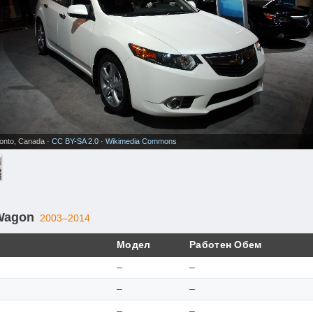
ronto, Canada ·
CC BY-SA 2.0
·
Wikimedia Commons
Wagon
2003–2014
Модел
Работен Обем
–
–
–
–
–
–