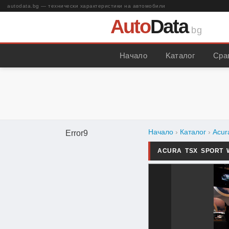
autodata.bg — технически характеристики на автомобили
Auto
Data
.bg
Начало
Kаталог
Сра
Начало
›
Каталог
›
Acur
Error9
ACURA TSX SPORT