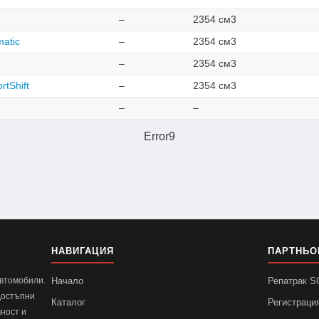
–
2354 см3
matic
–
2354 см3
–
2354 см3
rtShift
–
2354 см3
–
–
Error9
НАВИГАЦИЯ
ПАРТНЬО
автомобили.
Начало
Репатрак 
достъпни
Каталог
Регистраци
ност и