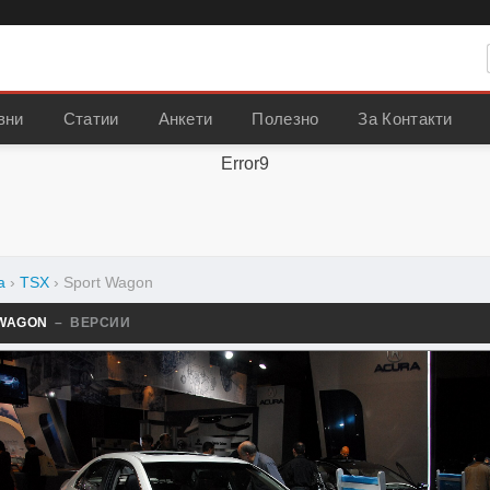
вни
Статии
Анкети
Полезно
За Контакти
Error9
a
›
TSX
›
Sport Wagon
 WAGON
– ВЕРСИИ