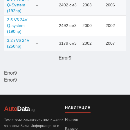
Q-System
–
2492 см3
2003
2006
(192hp)
2.5 V6 24V
Q-system
–
2492 см3
2000
2002
(190hp)
3.2 i V6 24V
–
3179 см3
2002
2007
(250hp)
Error9
Error9
Error9
Auto
Data
НАВИГАЦИЯ
.bg
Технически характеристики и данни
Начало
за автомобили. Информацията е
Каталог