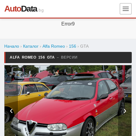
Auto
Data
.bg
Error9
Начало
›
Каталог
›
Alfa Romeo
›
156
›
GTA
ALFA ROMEO 156 GTA
– ВЕРСИИ
‹
›