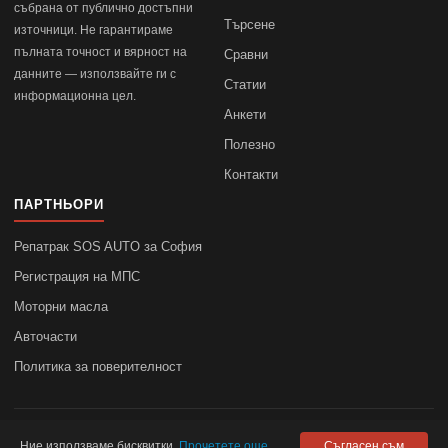
събрана от публично достъпни
Търсене
източници. Не гарантираме
пълната точност и вярност на
Сравни
данните — използвайте ги с
Статии
информационна цел.
Анкети
Полезно
Контакти
ПАРТНЬОРИ
Репатрак SOS AUTO за София
Регистрация на МПС
Моторни масла
Авточасти
Политика за поверителност
© 2010–2026
autodata.bg
—
Поверителност
Ние използваме бисквитки.
Прочетете още
Съгласен съм