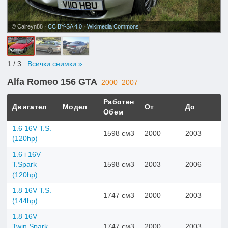
© Calreyn88 ·
CC BY-SA 4.0
·
Wikimedia Commons
1
/ 3
Всички снимки »
Alfa Romeo 156 GTA
2000–2007
Работен
Двигател
Модел
От
До
Обем
1.6 16V T.S.
–
1598 см3
2000
2003
(120hp)
1.6 i 16V
T.Spark
–
1598 см3
2003
2006
(120hp)
1.8 16V T.S.
–
1747 см3
2000
2003
(144hp)
1.8 16V
Twin Spark
–
1747 см3
2000
2003