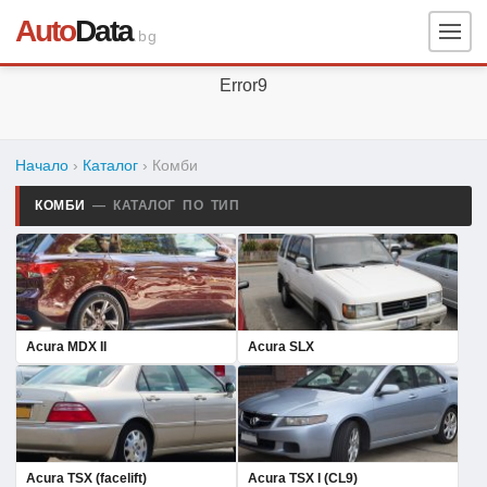
Auto
Data
.bg
Error9
Начало
›
Каталог
› Комби
КОМБИ
— КАТАЛОГ ПО ТИП
Acura MDX II
Acura SLX
Acura TSX (facelift)
Acura TSX I (CL9)