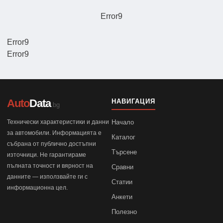
Error9
Error9
Error9
Auto
Data
НАВИГАЦИЯ
.bg
Технически характеристики и данни
Начало
за автомобили. Информацията е
Каталог
събрана от публично достъпни
Търсене
източници. Не гарантираме
пълната точност и вярност на
Сравни
данните — използвайте ги с
Статии
информационна цел.
Анкети
Полезно