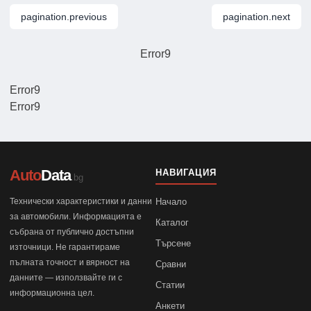
pagination.previous
pagination.next
Error9
Error9
Error9
Auto
Data
НАВИГАЦИЯ
.bg
Технически характеристики и данни
Начало
за автомобили. Информацията е
Каталог
събрана от публично достъпни
Търсене
източници. Не гарантираме
пълната точност и вярност на
Сравни
данните — използвайте ги с
Статии
информационна цел.
Анкети