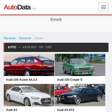
Auto
Data
.bg
Error9
Начало
›
Каталог
› Купе
КУПЕ
— КАТАЛОГ ПО ТИП
Audi 100 Avant 4A,C4
Audi 100 Coupe S
Audi A5
Audi A5 8T3