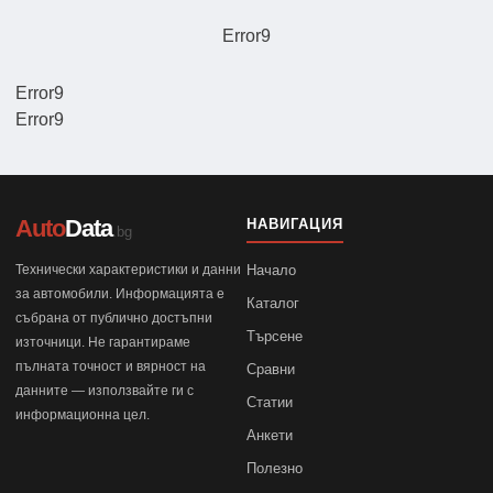
Error9
Error9
Error9
Auto
Data
НАВИГАЦИЯ
.bg
Технически характеристики и данни
Начало
за автомобили. Информацията е
Каталог
събрана от публично достъпни
Търсене
източници. Не гарантираме
пълната точност и вярност на
Сравни
данните — използвайте ги с
Статии
информационна цел.
Анкети
Полезно