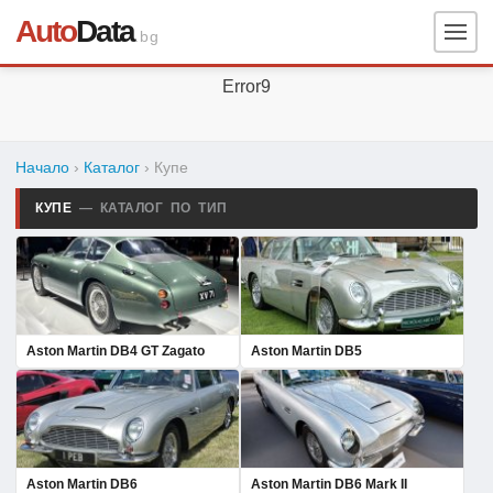
Auto
Data
.bg
Error9
Начало
›
Каталог
› Купе
КУПЕ
— КАТАЛОГ ПО ТИП
Aston Martin DB4 GT Zagato
Aston Martin DB5
Aston Martin DB6
Aston Martin DB6 Mark II