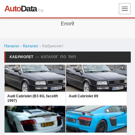
Auto
Data
.bg
Error9
Начало
›
Каталог
› Кабриолет
КАБРИОЛЕТ
— КАТАЛОГ ПО ТИП
Audi Cabriolet (B3 8G, facelift
Audi Cabriolet 89
1997)