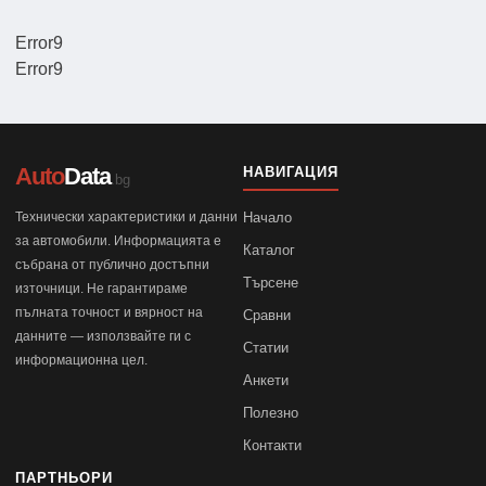
Error9
Error9
Auto
Data
НАВИГАЦИЯ
.bg
Технически характеристики и данни
Начало
за автомобили. Информацията е
Каталог
събрана от публично достъпни
Търсене
източници. Не гарантираме
пълната точност и вярност на
Сравни
данните — използвайте ги с
Статии
информационна цел.
Анкети
Полезно
Контакти
ПАРТНЬОРИ