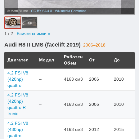
© Matti Blume ·
CC BY-SA 4.0
·
Wikimedia Commons
1
/ 2
Всички снимки »
Audi R8 II LMS (facelift 2019)
2006–2018
Работен
Двигател
Модел
От
До
Обем
4.2 FSI V8
(420hp)
–
4163 см3
2006
2010
quattro
4.2 FSI V8
(420hp)
–
4163 см3
2006
2010
quattro R
tronic
4.2 FSI V8
(430hp)
–
4163 см3
2012
2015
quattro