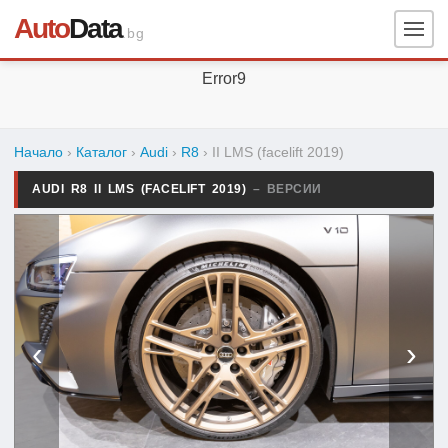
Auto
Data
.bg
Error9
Начало
›
Каталог
›
Audi
›
R8
›
II LMS (facelift 2019)
AUDI R8 II LMS (FACELIFT 2019)
– ВЕРСИИ
‹
›