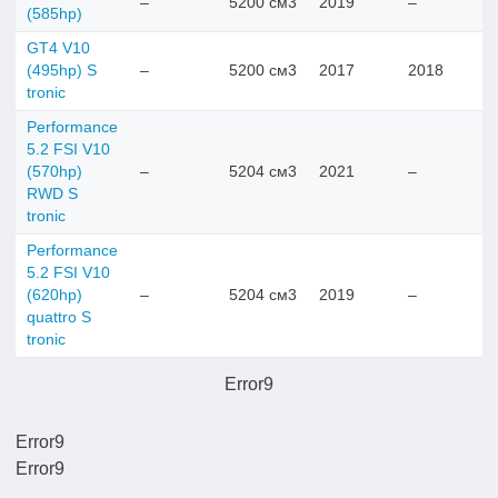
–
5200 см3
2019
–
(585hp)
GT4 V10
(495hp) S
–
5200 см3
2017
2018
tronic
Performance
5.2 FSI V10
(570hp)
–
5204 см3
2021
–
RWD S
tronic
Performance
5.2 FSI V10
(620hp)
–
5204 см3
2019
–
quattro S
tronic
Error9
Error9
Error9