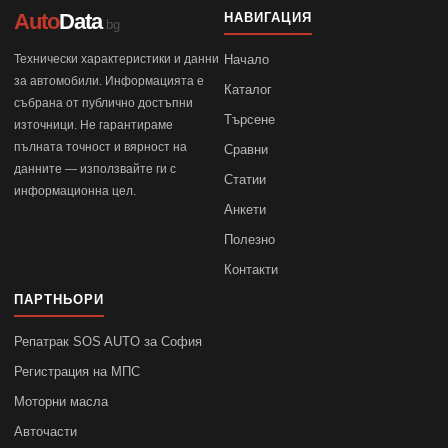
Auto
Data
НАВИГАЦИЯ
.bg
Технически характеристики и данни
Начало
за автомобили. Информацията е
Каталог
събрана от публично достъпни
Търсене
източници. Не гарантираме
пълната точност и вярност на
Сравни
данните — използвайте ги с
Статии
информационна цел.
Анкети
Полезно
Контакти
ПАРТНЬОРИ
Репатрак SOS AUTO за София
Регистрация на МПС
Моторни масла
Авточасти