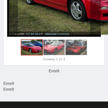
© Calreyn88 ·
CC BY-SA 4.0
·
Wikimedia Commons
Снимка
1
от 3
Error9
Error9
Error9