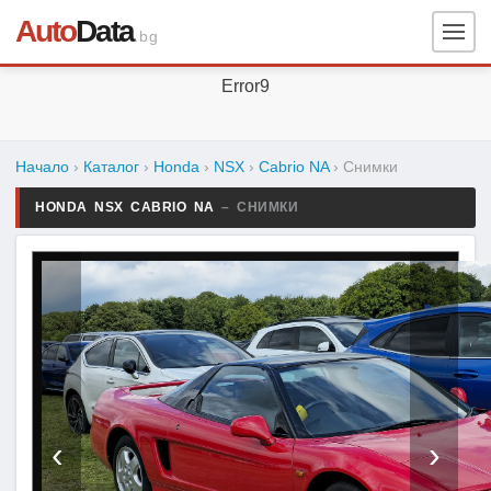
Auto
Data
.bg
Error9
Начало
›
Каталог
›
Honda
›
NSX
›
Cabrio NA
›
Снимки
HONDA NSX CABRIO NA
– СНИМКИ
‹
›