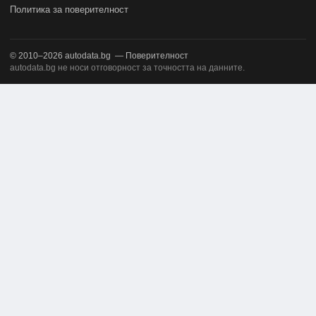
Политика за поверителност
© 2010–2026
autodata.bg
—
Поверителност
autodata.bg не носи отговорност за точността на данните.