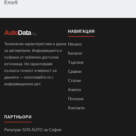
Error9
Auto
Data
НАВИГАЦИЯ
.bg
Технически характеристики и данни
Начало
за автомобили. Информацията е
Каталог
събрана от публично достъпни
Търсене
източници. Не гарантираме
пълната точност и вярност на
Сравни
данните — използвайте ги с
Статии
информационна цел.
Анкети
Полезно
Контакти
ПАРТНЬОРИ
Репатрак SOS AUTO за София