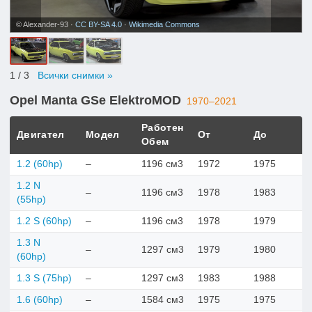
© Alexander-93 ·
CC BY-SA 4.0
·
Wikimedia Commons
1
/ 3
Всички снимки »
Opel Manta GSe ElektroMOD
1970–2021
Работен
Двигател
Модел
От
До
Обем
1.2 (60hp)
–
1196 см3
1972
1975
1.2 N
–
1196 см3
1978
1983
(55hp)
1.2 S (60hp)
–
1196 см3
1978
1979
1.3 N
–
1297 см3
1979
1980
(60hp)
1.3 S (75hp)
–
1297 см3
1983
1988
1.6 (60hp)
–
1584 см3
1975
1975