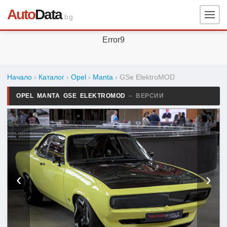
Auto
Data
.bg
Error9
Начало
›
Каталог
›
Opel
›
Manta
›
GSe ElektroMOD
OPEL MANTA GSE ELEKTROMOD
– ВЕРСИИ
‹
›