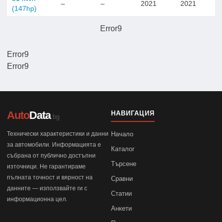
–
–
2021
2021
(147hp)
Error9
Error9
Error9
Auto
Data
НАВИГАЦИЯ
.bg
Технически характеристики и данни
Начало
за автомобили. Информацията е
Каталог
събрана от публично достъпни
Търсене
източници. Не гарантираме
пълната точност и вярност на
Сравни
данните — използвайте ги с
Статии
информационна цел.
Анкети