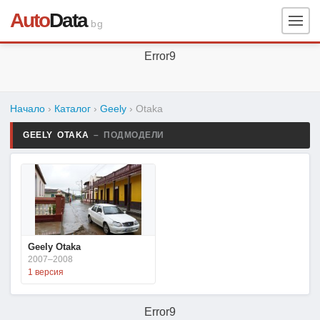
Auto
Data
.bg
Error9
Начало
›
Каталог
›
Geely
›
Otaka
GEELY OTAKA
– ПОДМОДЕЛИ
Geely Otaka
2007–2008
1 версия
Error9