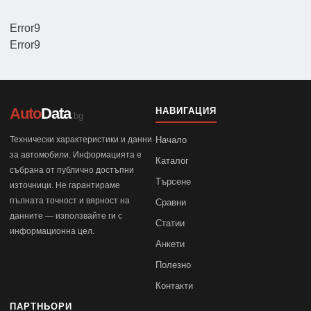
Error9
Error9
Auto
Data
НАВИГАЦИЯ
.bg
Технически характеристики и данни
Начало
за автомобили. Информацията е
Каталог
събрана от публично достъпни
Търсене
източници. Не гарантираме
пълната точност и вярност на
Сравни
данните — използвайте ги с
Статии
информационна цел.
Анкети
Полезно
Контакти
ПАРТНЬОРИ