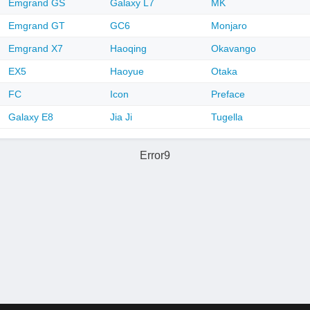
Emgrand GS
Galaxy L7
MK
Emgrand GT
GC6
Monjaro
Emgrand X7
Haoqing
Okavango
EX5
Haoyue
Otaka
FC
Icon
Preface
Galaxy E8
Jia Ji
Tugella
Error9