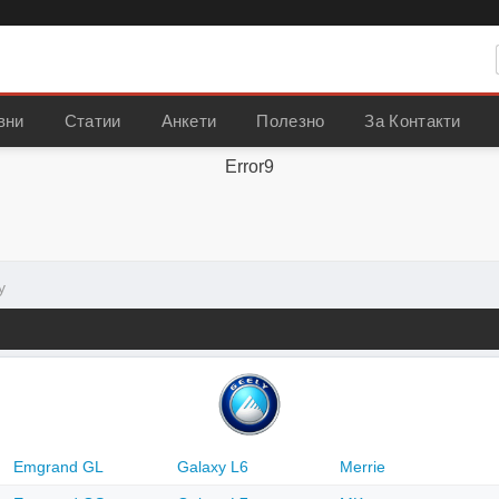
вни
Статии
Анкети
Полезно
За Контакти
Error9
y
Emgrand GL
Galaxy L6
Merrie