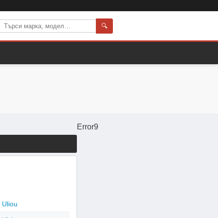
🔍
Error9
Uliou