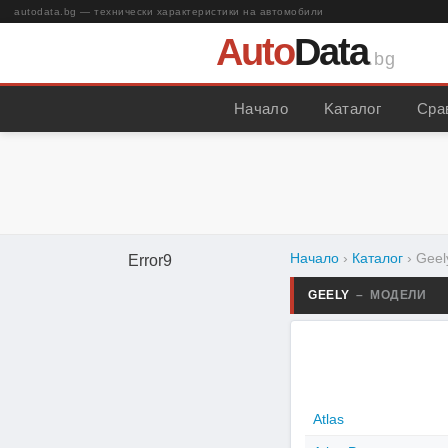
autodata.bg — технически характеристики на автомобили
Auto
Data
.bg
Начало
Kаталог
Сра
Начало
›
Каталог
›
Geel
Error9
GEELY
– МОДЕЛИ
Atlas