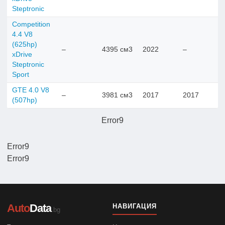
Steptronic
Competition
4.4 V8
(625hp)
–
4395 см3
2022
–
xDrive
Steptronic
Sport
GTE 4.0 V8
–
3981 см3
2017
2017
(507hp)
Error9
Error9
Error9
Auto
Data
НАВИГАЦИЯ
.bg