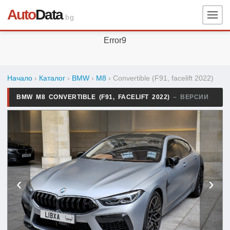
Auto
Data
.bg
Error9
Начало
›
Каталог
›
BMW
›
M8
›
Convertible (F91, facelift 2022)
BMW M8 CONVERTIBLE (F91, FACELIFT 2022)
– ВЕРСИИ
‹
›