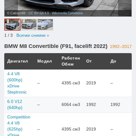
© Calreyn88 ·
CC BY-SA 4.0
·
Wikimedia Commons
1
/ 3
Всички снимки »
BMW M8 Convertible (F91, facelift 2022)
1992–2017
Работен
Двигател
Модел
От
До
Обем
4.4 V8
(600hp)
–
4395 см3
2019
–
xDrive
Steptronic
6.0 V12
–
6064 см3
1992
1992
(640hp)
Competition
4.4 V8
(625hp)
–
4395 см3
2019
–
xDrive