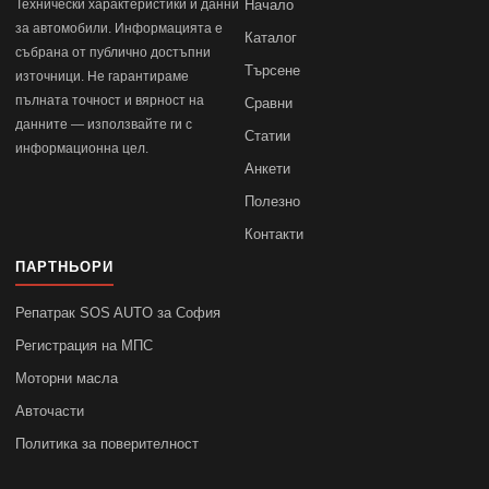
Технически характеристики и данни
Начало
за автомобили. Информацията е
Каталог
събрана от публично достъпни
Търсене
източници. Не гарантираме
пълната точност и вярност на
Сравни
данните — използвайте ги с
Статии
информационна цел.
Анкети
Полезно
Контакти
ПАРТНЬОРИ
Репатрак SOS AUTO за София
Регистрация на МПС
Моторни масла
Авточасти
Политика за поверителност