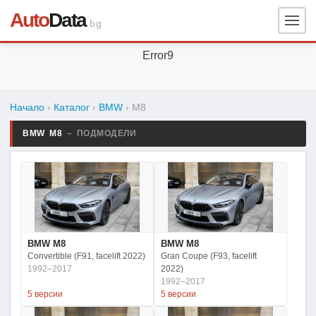
Auto
Data
.bg
Error9
Начало
›
Каталог
›
BMW
›
M8
BMW M8
– ПОДМОДЕЛИ
BMW M8
BMW M8
Convertible (F91, facelift 2022)
Gran Coupe (F93, facelift
1992–2017
2022)
1992–2017
5 версии
5 версии