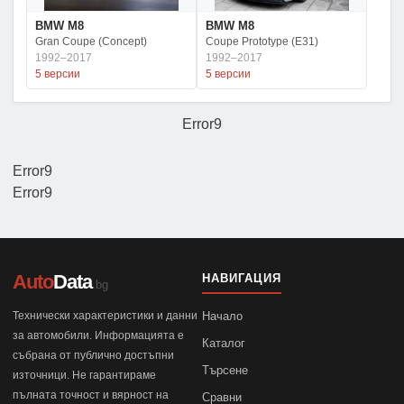
BMW M8
BMW M8
Gran Coupe (Concept)
Coupe Prototype (E31)
1992–2017
1992–2017
5 версии
5 версии
Error9
Error9
Error9
Auto
Data
НАВИГАЦИЯ
.bg
Технически характеристики и данни
Начало
за автомобили. Информацията е
Каталог
събрана от публично достъпни
Търсене
източници. Не гарантираме
пълната точност и вярност на
Сравни