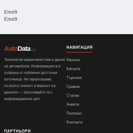
Error9
Error9
Auto
Data
НАВИГАЦИЯ
.bg
Технически характеристики и данни
Начало
за автомобили. Информацията е
Каталог
събрана от публично достъпни
Търсене
източници. Не гарантираме
пълната точност и вярност на
Сравни
данните — използвайте ги с
Статии
информационна цел.
Анкети
Полезно
Контакти
ПАРТНЬОРИ