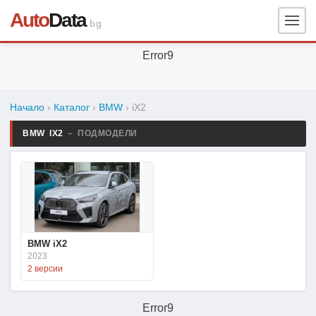
Auto
Data
.bg
Error9
Начало
›
Каталог
›
BMW
›
iX2
BMW IX2
– ПОДМОДЕЛИ
BMW iX2
2023
2 версии
Error9