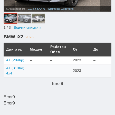
© Alexander-93 ·
CC BY-SA 4.0
·
Wikimedia Commons
1
/ 3
Всички снимки »
BMW iX2
2023
Работен
Двигател
Модел
От
До
Обем
AT (204hp)
–
–
2023
–
AT (313ho)
–
–
2023
–
4x4
Error9
Error9
Error9