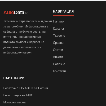
Auto
Data
НАВИГАЦИЯ
.bg
Технически характеристики и данни
Начало
за автомобили. Информацията е
Каталог
събрана от публично достъпни
Търсене
източници. Не гарантираме
пълната точност и вярност на
Сравни
данните — използвайте ги с
Статии
информационна цел.
Анкети
Полезно
Контакти
ПАРТНЬОРИ
Репатрак SOS AUTO за София
Регистрация на МПС
Моторни масла