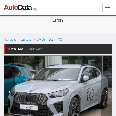
Auto
Data
.bg
Error9
Начало
›
Каталог
›
BMW
›
iX2
›
iX2
BMW IX2
– ВЕРСИИ
‹
›