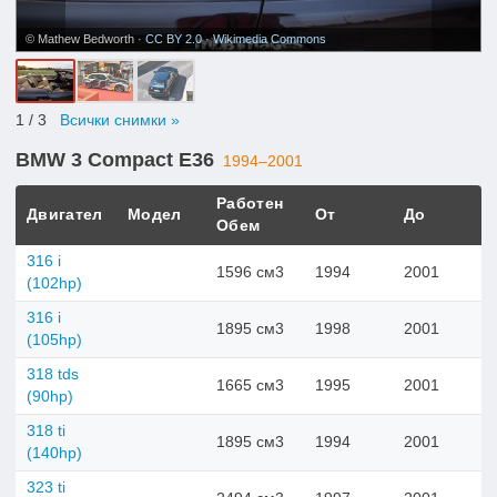
© Mathew Bedworth ·
CC BY 2.0
·
Wikimedia Commons
1
/ 3
Всички снимки »
BMW 3 Compact E36
1994–2001
Работен
Двигател
Модел
От
До
Обем
316 i
1596 см3
1994
2001
(102hp)
316 i
1895 см3
1998
2001
(105hp)
318 tds
1665 см3
1995
2001
(90hp)
318 ti
1895 см3
1994
2001
(140hp)
323 ti