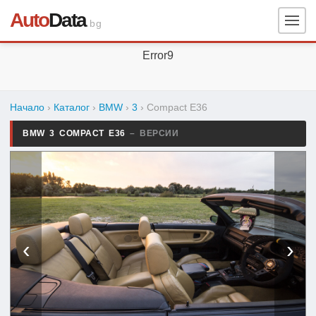
Auto
Data
.bg
Error9
Начало
›
Каталог
›
BMW
›
3
›
Compact E36
BMW 3 COMPACT E36
– ВЕРСИИ
‹
›