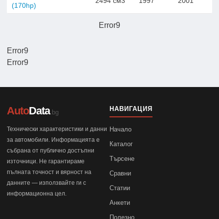
2494 см3
1997
2001
(170hp)
Error9
Error9
Error9
Auto
Data
НАВИГАЦИЯ
.bg
Технически характеристики и данни
Начало
за автомобили. Информацията е
Каталог
събрана от публично достъпни
Търсене
източници. Не гарантираме
пълната точност и вярност на
Сравни
данните — използвайте ги с
Статии
информационна цел.
Анкети
Полезно