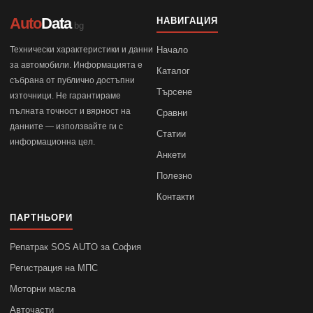
Auto
Data
НАВИГАЦИЯ
.bg
Технически характеристики и данни
Начало
за автомобили. Информацията е
Каталог
събрана от публично достъпни
Търсене
източници. Не гарантираме
пълната точност и вярност на
Сравни
данните — използвайте ги с
Статии
информационна цел.
Анкети
Полезно
Контакти
ПАРТНЬОРИ
Репатрак SOS AUTO за София
Регистрация на МПС
Моторни масла
Авточасти