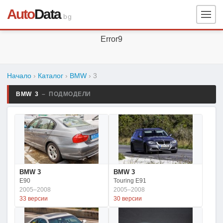
Auto
Data
.bg
Error9
Начало
›
Каталог
›
BMW
›
3
BMW 3
– ПОДМОДЕЛИ
BMW 3
BMW 3
E90
Touring E91
2005–2008
2005–2008
33 версии
30 версии