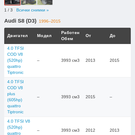
1
/ 3
Всички снимки »
Audi S8 (D3)
1996–2015
Работен
Двигател
Модел
От
До
Обем
4.0 TFSI
COD V8
(520hp)
–
3993 см3
2013
2015
quattro
Tiptronic
4.0 TFSI
COD V8
plus
–
3993 см3
2015
–
(605hp)
quattro
Tiptronic
4.0 TFSI V8
(520hp)
–
3993 см3
2012
2013
quattro