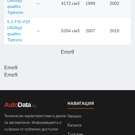
(360hp)
–
4172 см3
1999
2002
quattro
Tiptronic
5.2 FSI V10
(450hp)
–
5204 см3
2007
2010
quattro
Tiptronc
Error9
Error9
Error9
Auto
Data
НАВИГАЦИЯ
.bg
Технически характеристики и данни
Начало
за автомобили. Информацията е
Каталог
събрана от публично достъпни
Търсене