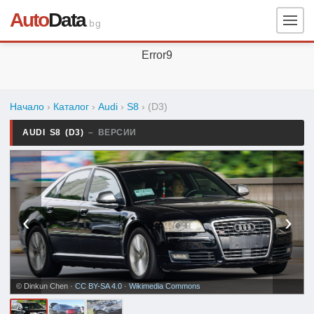
Auto
Data
.bg
Error9
Начало
›
Каталог
›
Audi
›
S8
›
(D3)
AUDI S8 (D3)
– ВЕРСИИ
‹
›
© Dinkun Chen ·
CC BY-SA 4.0
·
Wikimedia Commons