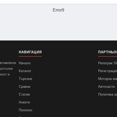
Error9
НАВИГАЦИЯ
ПАРТНЬО
автомобили.
Начало
Репатрак 
достъпни
Каталог
Регистраци
ност и
Търсене
Моторни м
Сравни
Авточасти
Статии
Политика з
Анкети
Полезно