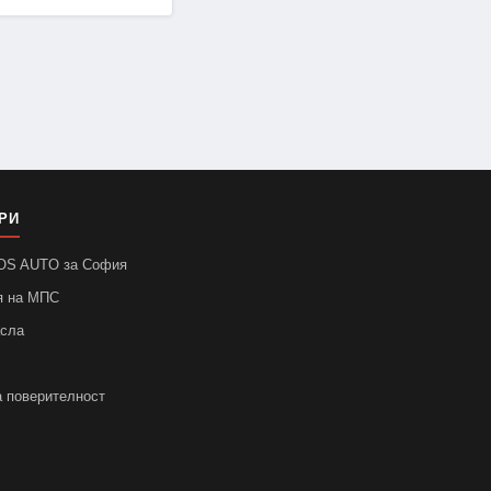
РИ
SOS AUTO за София
я на МПС
асла
а поверителност