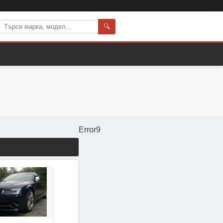
🔍
Error9