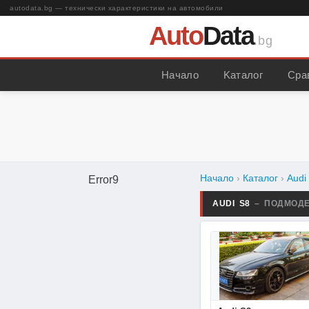
autodata.bg — технически характеристики на автомобили
Auto
Data
.bg
Начало
Kаталог
Сра
Начало
›
Каталог
›
Audi
Error9
AUDI S8
– ПОДМОД