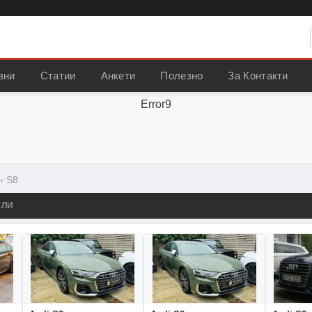
вни
Статии
Анкети
Полезно
За Контакти
Error9
›
S8
ЕЛИ