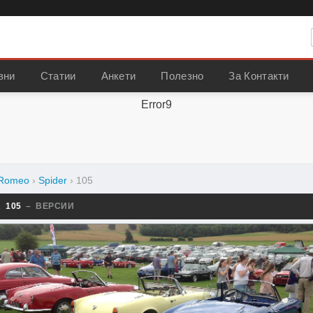
вни
Статии
Анкети
Полезно
За Контакти
Error9
 Romeo
›
Spider
›
105
R 105
– ВЕРСИИ