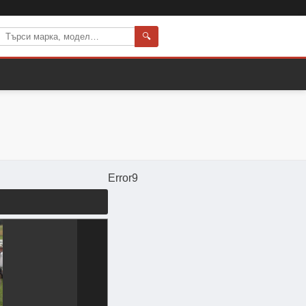
🔍
Error9