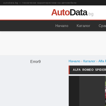
autodata.bg — технически характеристики на автомобили
Auto
Data
.bg
Начало
Kаталог
Сра
Начало
›
Каталог
›
Alfa
Error9
ALFA ROMEO SPIDE