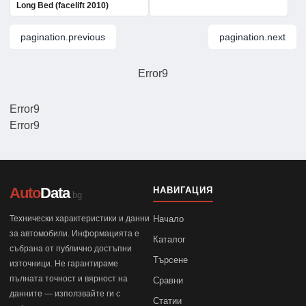
Long Bed (facelift 2010)
pagination.previous
pagination.next
Error9
Error9
Error9
Auto
Data
НАВИГАЦИЯ
.bg
Технически характеристики и данни
Начало
за автомобили. Информацията е
Каталог
събрана от публично достъпни
Търсене
източници. Не гарантираме
пълната точност и вярност на
Сравни
данните — използвайте ги с
Статии