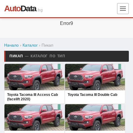
Auto
Data
.bg
Error9
Начало
›
Каталог
› Пикап
ПИКАП
— КАТАЛОГ ПО ТИП
Toyota Tacoma III Access Cab
Toyota Tacoma III Double Cab
(facelift 2020)