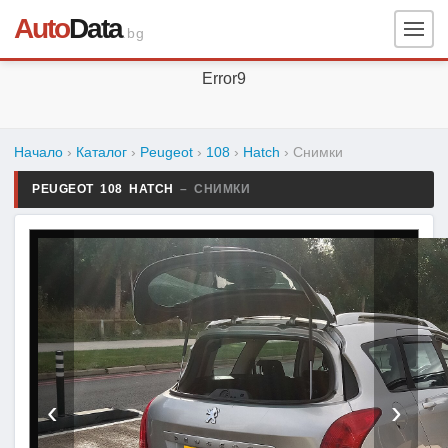
Auto
Data
.bg
Error9
Начало
›
Каталог
›
Peugeot
›
108
›
Hatch
›
Снимки
PEUGEOT 108 HATCH
– СНИМКИ
‹
›