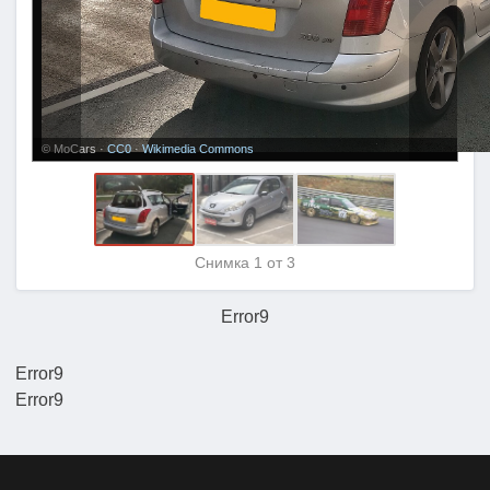
© MoCars ·
CC0
·
Wikimedia Commons
Снимка
1
от 3
Error9
Error9
Error9