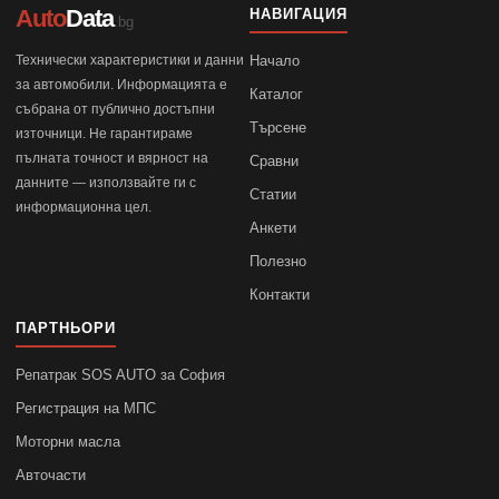
Auto
Data
НАВИГАЦИЯ
.bg
Технически характеристики и данни
Начало
за автомобили. Информацията е
Каталог
събрана от публично достъпни
Търсене
източници. Не гарантираме
пълната точност и вярност на
Сравни
данните — използвайте ги с
Статии
информационна цел.
Анкети
Полезно
Контакти
ПАРТНЬОРИ
Репатрак SOS AUTO за София
Регистрация на МПС
Моторни масла
Авточасти