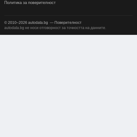
Политика за поверителност
© 2010–2026
autodata.bg
—
Поверителност
autodata.bg не носи отговорност за точността на данните.