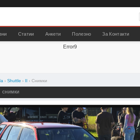
вни
Статии
Анкети
Полезно
За Контакти
Error9
da
›
Shuttle
›
II
›
Снимки
– СНИМКИ