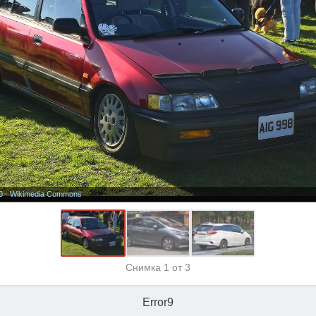
0
·
Wikimedia Commons
Снимка
1
от 3
Error9