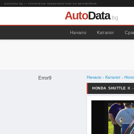
autodata.bg — технически характеристики на автомобили
Auto
Data
.bg
Начало
Kаталог
Сра
Начало
›
Каталог
›
Hon
Error9
HONDA SHUTTLE II