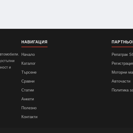
НАВИГАЦИЯ
ПАРТНЬО
автомобили.
Начало
Репатрак 
достъпни
Каталог
Регистраци
ност и
Търсене
Моторни м
Сравни
Авточасти
Статии
Политика з
Анкети
Полезно
Контакти