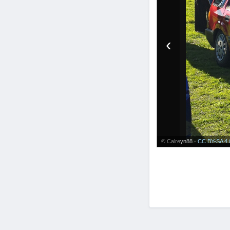
‹
© Calreyn88 ·
CC BY-SA 4.