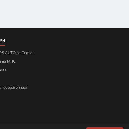
РИ
SOS AUTO за София
я на МПС
асла
а поверителност