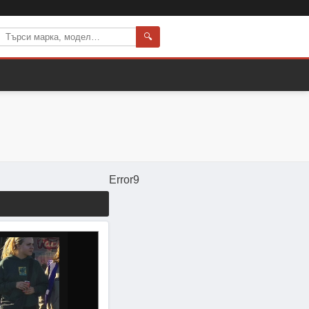
🔍
Error9