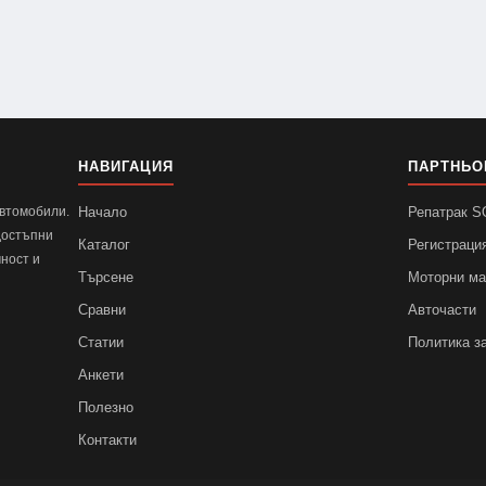
НАВИГАЦИЯ
ПАРТНЬО
автомобили.
Начало
Репатрак 
достъпни
Каталог
Регистраци
ност и
Търсене
Моторни м
Сравни
Авточасти
Статии
Политика з
Анкети
Полезно
Контакти