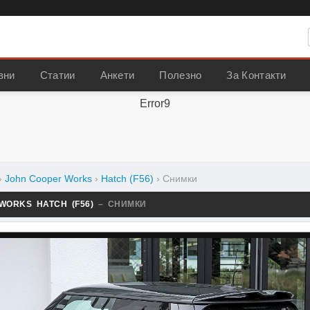
вни
Статии
Анкети
Полезно
За Контакти
Error9
›
John Cooper Works
›
Hatch (F56)
›
Снимки
 WORKS HATCH (F56)
– СНИМКИ