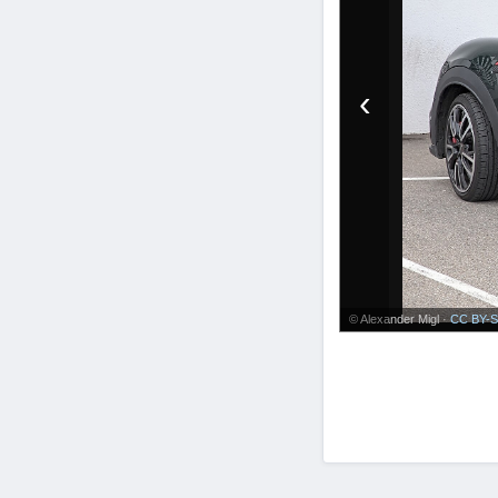
‹
© Alexander Migl ·
CC BY-S