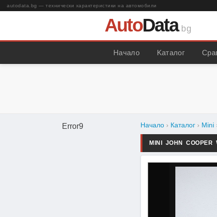
autodata.bg — технически характеристики на автомобили
Auto
Data
.bg
Начало
Kаталог
Сра
Начало
›
Каталог
›
Mini
Error9
MINI JOHN COOPER