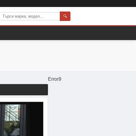
🔍
Error9