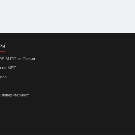
РИ
SOS AUTO за София
я на МПС
асла
а поверителност