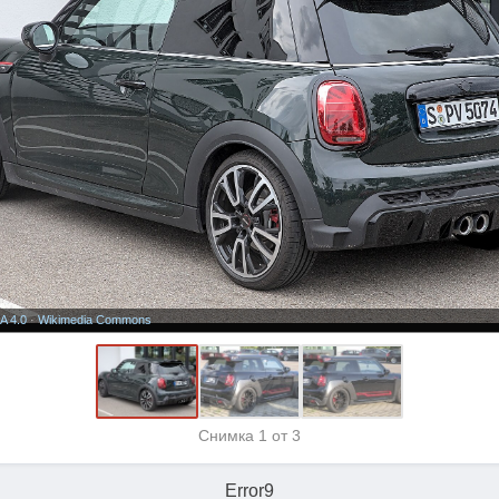
A 4.0
·
Wikimedia Commons
Снимка
1
от 3
Error9