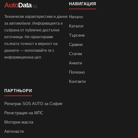
Auto
Data
НАВИГАЦИЯ
.bg
Технически характеристики и данни
Начало
за автомобили. Информацията е
Каталог
събрана от публично достъпни
Търсене
източници. Не гарантираме
пълната точност и вярност на
Сравни
данните — използвайте ги с
Статии
информационна цел.
Анкети
Полезно
Контакти
ПАРТНЬОРИ
Репатрак SOS AUTO за София
Регистрация на МПС
Моторни масла
Авточасти