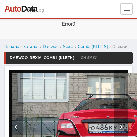
Auto
Data
.bg
Error9
Начало
›
Каталог
›
Daewoo
›
Nexia
›
Combi (KLETN)
›
Снимки
DAEWOO NEXIA COMBI (KLETN)
– СНИМКИ
‹
›