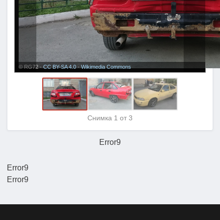
© RG72 ·
CC BY-SA 4.0
·
Wikimedia Commons
Снимка
1
от 3
Error9
Error9
Error9