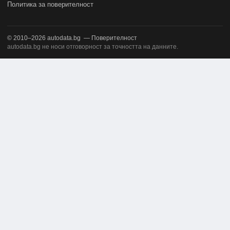
Политика за поверителност
© 2010–2026
autodata.bg
—
Поверителност
autodata.bg не носи отговорност за точността на данните.