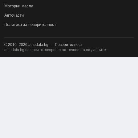
Моторни масла
Авточасти
Политика за поверителност
© 2010–2026
autodata.bg
—
Поверителност
autodata.bg не носи отговорност за точността на данните.