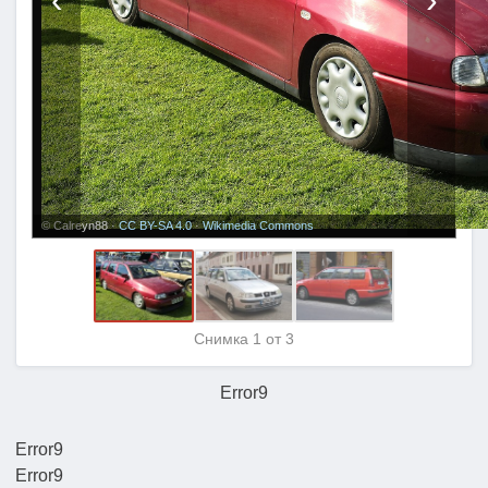
© Calreyn88 ·
CC BY-SA 4.0
·
Wikimedia Commons
Снимка
1
от 3
Error9
Error9
Error9