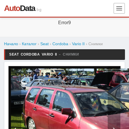
Auto
Data
.bg
Error9
Начало
›
Каталог
›
Seat
›
Cordoba
›
Vario II
›
Снимки
SEAT CORDOBA VARIO II
– СНИМКИ
‹
›