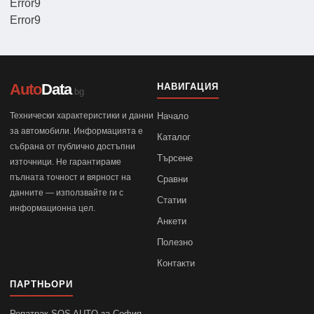
Error9
Error9
Auto
Data
НАВИГАЦИЯ
.bg
Технически характеристики и данни
Начало
за автомобили. Информацията е
Каталог
събрана от публично достъпни
Търсене
източници. Не гарантираме
пълната точност и вярност на
Сравни
данните — използвайте ги с
Статии
информационна цел.
Анкети
Полезно
Контакти
ПАРТНЬОРИ
Репатрак SOS AUTO за София