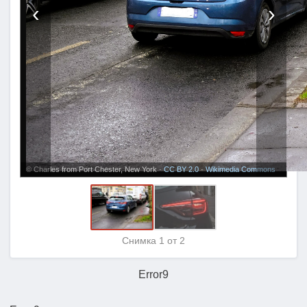
‹
›
© Charles from Port Chester, New York ·
CC BY 2.0
·
Wikimedia Commons
Снимка
1
от 2
Error9