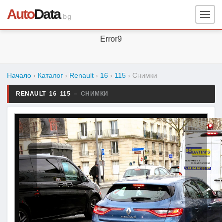
Auto
Data
.bg
Error9
Начало
›
Каталог
›
Renault
›
16
›
115
›
Снимки
RENAULT 16 115
– СНИМКИ