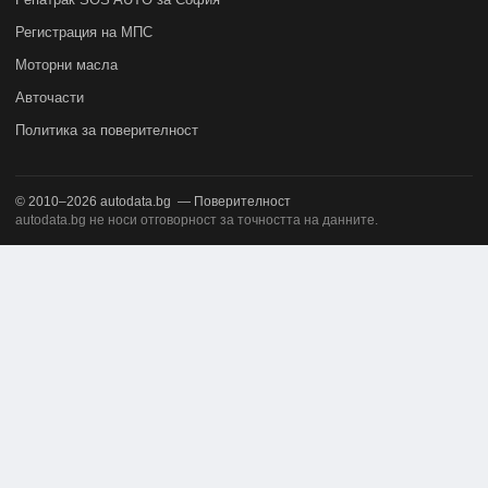
Регистрация на МПС
Моторни масла
Авточасти
Политика за поверителност
© 2010–2026
autodata.bg
—
Поверителност
autodata.bg не носи отговорност за точността на данните.