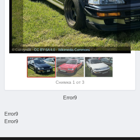
© Calreyn88 ·
CC BY-SA 4.0
·
Wikimedia Commons
Снимка
1
от 3
Error9
Error9
Error9