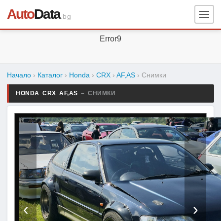
Auto
Data
.bg
Error9
Начало
›
Каталог
›
Honda
›
CRX
›
AF,AS
›
Снимки
HONDA CRX AF,AS
– СНИМКИ
‹
›