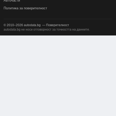
Авточасти
Политика за поверителност
© 2010–2026
autodata.bg
—
Поверителност
autodata.bg не носи отговорност за точността на данните.