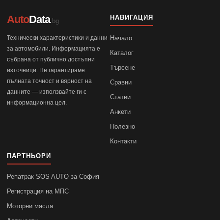
Auto
Data
НАВИГАЦИЯ
.bg
Технически характеристики и данни
Начало
за автомобили. Информацията е
Каталог
събрана от публично достъпни
Търсене
източници. Не гарантираме
пълната точност и вярност на
Сравни
данните — използвайте ги с
Статии
информационна цел.
Анкети
Полезно
Контакти
ПАРТНЬОРИ
Репатрак SOS AUTO за София
Регистрация на МПС
Моторни масла