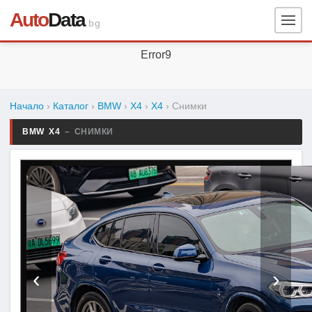
Auto
Data
.bg
Error9
Начало
›
Каталог
›
BMW
›
X4
›
X4
›
Снимки
BMW X4
– СНИМКИ
‹
›