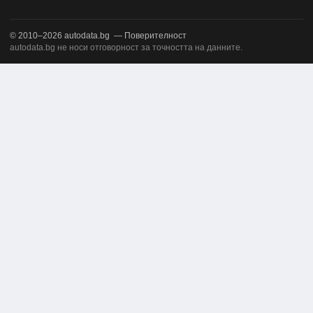
© 2010–2026
autodata.bg
—
Поверителност
autodata.bg не носи отговорност за точността на данните.