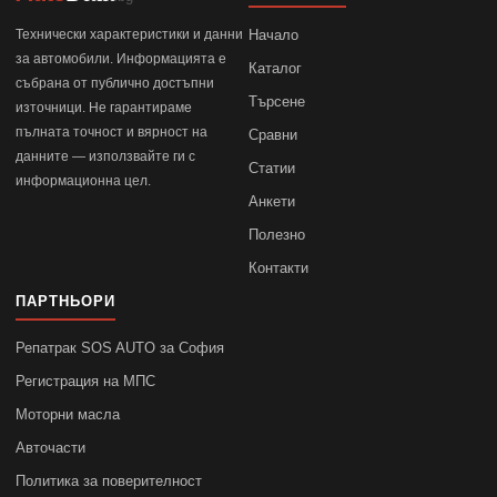
Технически характеристики и данни
Начало
за автомобили. Информацията е
Каталог
събрана от публично достъпни
Търсене
източници. Не гарантираме
пълната точност и вярност на
Сравни
данните — използвайте ги с
Статии
информационна цел.
Анкети
Полезно
Контакти
ПАРТНЬОРИ
Репатрак SOS AUTO за София
Регистрация на МПС
Моторни масла
Авточасти
Политика за поверителност