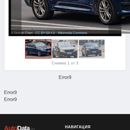
© Dinkun Chen ·
CC BY-SA 4.0
·
Wikimedia Commons
Снимка
1
от 3
Error9
Error9
Error9
Auto
Data
НАВИГАЦИЯ
.bg