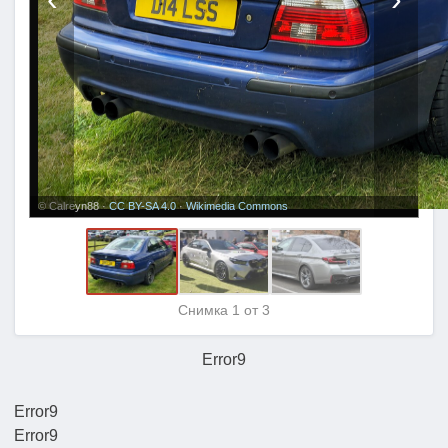
© Calreyn88 ·
CC BY-SA 4.0
·
Wikimedia Commons
Снимка
1
от 3
Error9
Error9
Error9