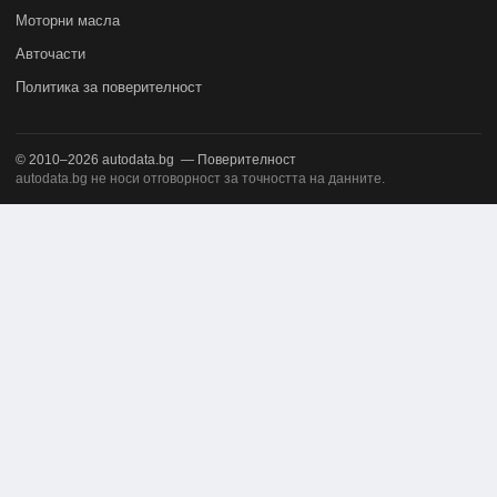
Моторни масла
Авточасти
Политика за поверителност
© 2010–2026
autodata.bg
—
Поверителност
autodata.bg не носи отговорност за точността на данните.