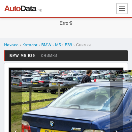
Auto
Data
.bg
Error9
Начало
›
Каталог
›
BMW
›
M5
›
E39
›
Снимки
BMW M5 E39
– СНИМКИ
‹
›