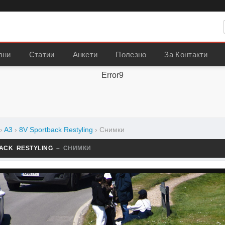
вни
Статии
Анкети
Полезно
За Контакти
Error9
›
A3
›
8V Sportback Restyling
›
Снимки
BACK RESTYLING
– СНИМКИ