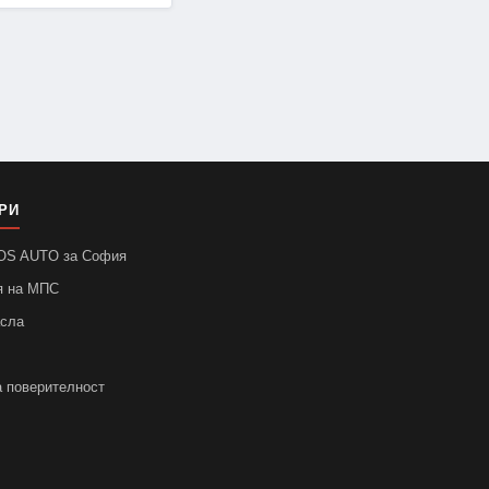
РИ
SOS AUTO за София
я на МПС
асла
а поверителност