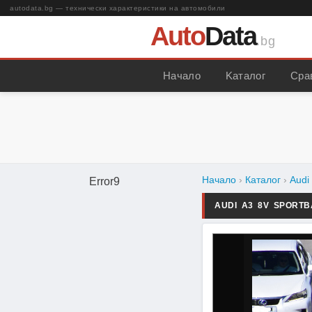
autodata.bg — технически характеристики на автомобили
Auto
Data
.bg
Начало
Kаталог
Сра
Начало
›
Каталог
›
Audi
Error9
AUDI A3 8V SPORT