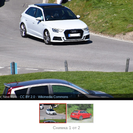
r, New York ·
CC BY 2.0
·
Wikimedia Commons
Снимка
1
от 2