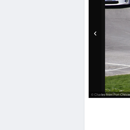
‹
© Charles from Port Cheste