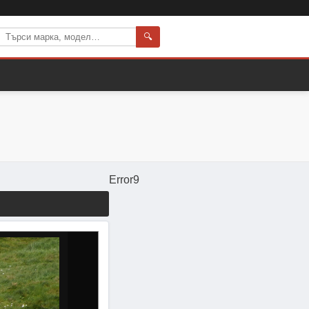
🔍
Error9