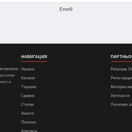
Error9
НАВИГАЦИЯ
ПАРТНЬО
автомобили.
Начало
Репатрак 
достъпни
Каталог
Регистраци
ност и
Търсене
Моторни м
Сравни
Авточасти
Статии
Политика з
Анкети
Полезно
Контакти