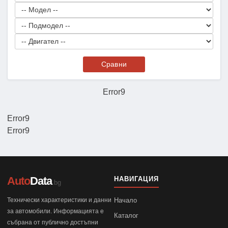
Сравни
Error9
Error9
Error9
Auto
Data
НАВИГАЦИЯ
.bg
Технически характеристики и данни
Начало
за автомобили. Информацията е
Каталог
събрана от публично достъпни