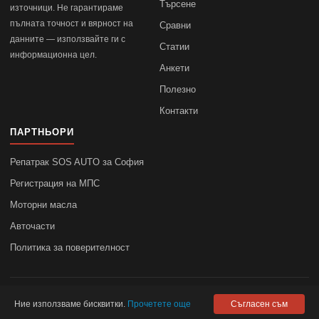
Търсене
източници. Не гарантираме
пълната точност и вярност на
Сравни
данните — използвайте ги с
Статии
информационна цел.
Анкети
Полезно
Контакти
ПАРТНЬОРИ
Репатрак SOS AUTO за София
Регистрация на МПС
Моторни масла
Авточасти
Политика за поверителност
© 2010–2026
autodata.bg
—
Поверителност
Ние използваме бисквитки.
Прочетете още
Съгласен съм
autodata.bg не носи отговорност за точността на данните.