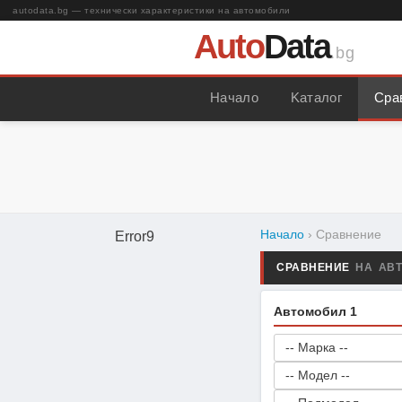
autodata.bg — технически характеристики на автомобили
Auto
Data
.bg
Начало
Kаталог
Сра
Начало
› Сравнение
Error9
СРАВНЕНИЕ
НА АВ
Автомобил 1