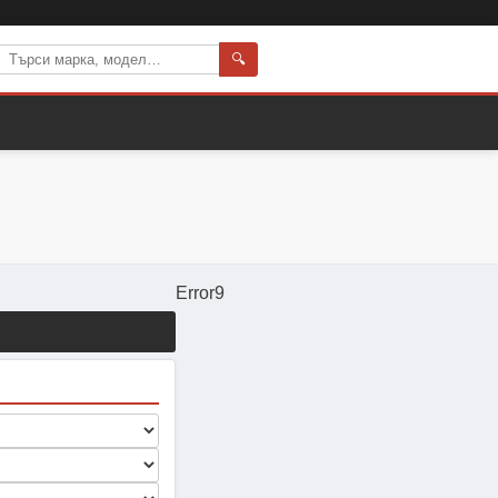
🔍
Error9