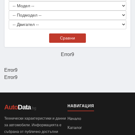
Сравни
Error9
Error9
Error9
Auto
Data
НАВИГАЦИЯ
.bg
Технически характеристики и данни
Начало
за автомобили. Информацията е
Каталог
събрана от публично достъпни