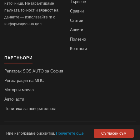
Търсене
източници. Не гарантираме
пълната точност и вярност на
Сравни
данните — използвайте ги с
Статии
информационна цел.
Анкети
Полезно
Контакти
ПАРТНЬОРИ
Репатрак SOS AUTO за София
Регистрация на МПС
Моторни масла
Авточасти
Политика за поверителност
© 2010–2026
autodata.bg
—
Поверителност
Ние използваме бисквитки.
Прочетете още
Съгласен съм
autodata.bg не носи отговорност за точността на данните.