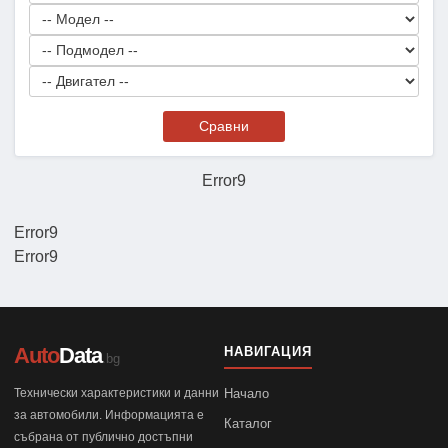
Сравни
Error9
Error9
Error9
Auto
Data
НАВИГАЦИЯ
.bg
Технически характеристики и данни
Начало
за автомобили. Информацията е
Каталог
събрана от публично достъпни