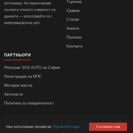
Търсене
източници. Не гарантираме
пълната точност и вярност на
Сравни
данните — използвайте ги с
Статии
информационна цел.
Анкети
Полезно
Контакти
ПАРТНЬОРИ
Репатрак SOS AUTO за София
Регистрация на МПС
Моторни масла
Авточасти
Политика за поверителност
© 2010–2026
autodata.bg
—
Поверителност
Ние използваме бисквитки.
Прочетете още
Съгласен съм
autodata.bg не носи отговорност за точността на данните.