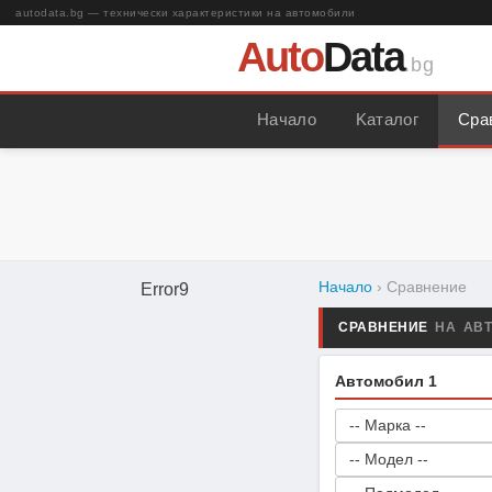
autodata.bg — технически характеристики на автомобили
Auto
Data
.bg
Начало
Kаталог
Сра
Начало
› Сравнение
Error9
СРАВНЕНИЕ
НА АВ
Автомобил 1