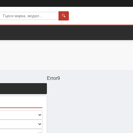
🔍
Error9