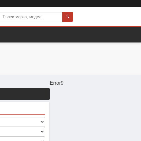
🔍
Error9