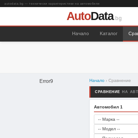
autodata.bg — технически характеристики на автомобили
Auto
Data
.bg
Начало
Kаталог
Сра
Начало
› Сравнение
Error9
СРАВНЕНИЕ
НА АВ
Автомобил 1