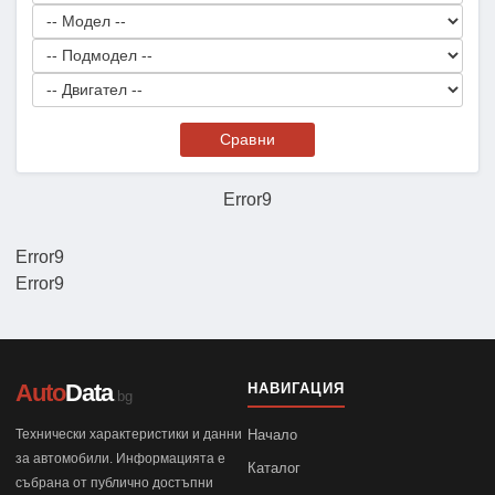
Сравни
Error9
Error9
Error9
Auto
Data
НАВИГАЦИЯ
.bg
Технически характеристики и данни
Начало
за автомобили. Информацията е
Каталог
събрана от публично достъпни