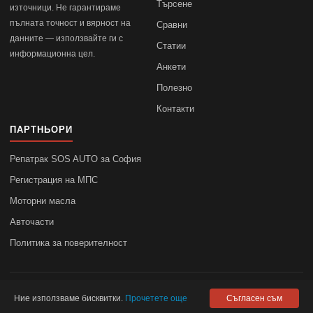
Търсене
източници. Не гарантираме
пълната точност и вярност на
Сравни
данните — използвайте ги с
Статии
информационна цел.
Анкети
Полезно
Контакти
ПАРТНЬОРИ
Репатрак SOS AUTO за София
Регистрация на МПС
Моторни масла
Авточасти
Политика за поверителност
© 2010–2026
autodata.bg
—
Поверителност
Ние използваме бисквитки.
Прочетете още
Съгласен съм
autodata.bg не носи отговорност за точността на данните.