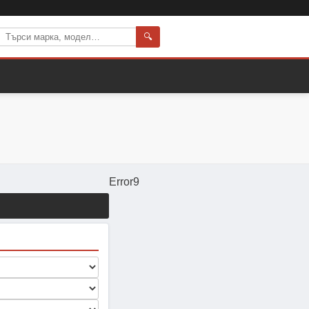
🔍
Error9