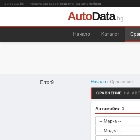
autodata.bg — технически характеристики на автомобили
Auto
Data
.bg
Начало
Kаталог
Сра
Начало
› Сравнение
Error9
СРАВНЕНИЕ
НА АВ
Автомобил 1