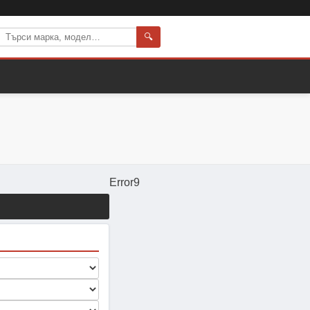
🔍
Error9