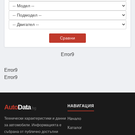
Сравни
Error9
Error9
Error9
Auto
Data
НАВИГАЦИЯ
.bg
Технически характеристики и данни
Начало
за автомобили. Информацията е
Каталог
събрана от публично достъпни