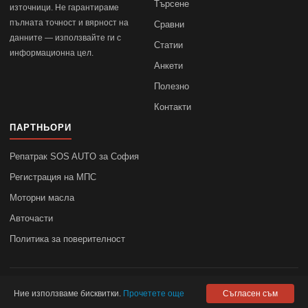
Търсене
източници. Не гарантираме
пълната точност и вярност на
Сравни
данните — използвайте ги с
Статии
информационна цел.
Анкети
Полезно
Контакти
ПАРТНЬОРИ
Репатрак SOS AUTO за София
Регистрация на МПС
Моторни масла
Авточасти
Политика за поверителност
© 2010–2026
autodata.bg
—
Поверителност
Ние използваме бисквитки.
Прочетете още
Съгласен съм
autodata.bg не носи отговорност за точността на данните.