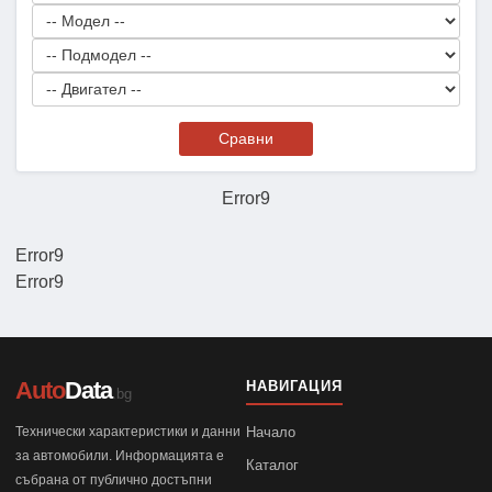
Сравни
Error9
Error9
Error9
Auto
Data
НАВИГАЦИЯ
.bg
Технически характеристики и данни
Начало
за автомобили. Информацията е
Каталог
събрана от публично достъпни