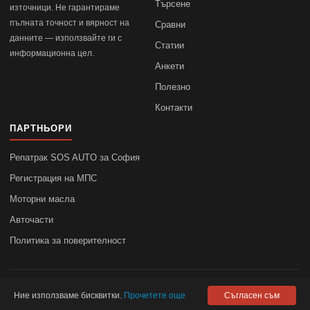
Търсене
източници. Не гарантираме
пълната точност и вярност на
Сравни
данните — използвайте ги с
Статии
информационна цел.
Анкети
Полезно
Контакти
ПАРТНЬОРИ
Репатрак SOS AUTO за София
Регистрация на МПС
Моторни масла
Авточасти
Политика за поверителност
© 2010–2026
autodata.bg
—
Поверителност
Ние използваме бисквитки.
Прочетете още
Съгласен съм
autodata.bg не носи отговорност за точността на данните.