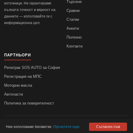
Търсене
източници. Не гарантираме
пълната точност и вярност на
Сравни
данните — използвайте ги с
Статии
информационна цел.
Анкети
Полезно
Контакти
ПАРТНЬОРИ
Репатрак SOS AUTO за София
Регистрация на МПС
Моторни масла
Авточасти
Политика за поверителност
© 2010–2026
autodata.bg
—
Поверителност
Ние използваме бисквитки.
Прочетете още
Съгласен съм
autodata.bg не носи отговорност за точността на данните.