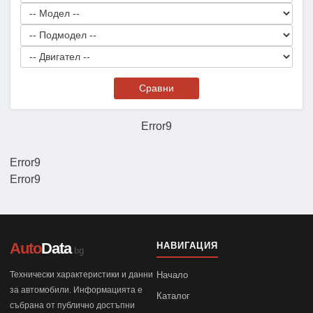
Сравни
Error9
Error9
Error9
Auto
Data
НАВИГАЦИЯ
.bg
Технически характеристики и данни
Начало
за автомобили. Информацията е
Каталог
събрана от публично достъпни