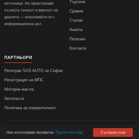
Търсене
източници. Не гарантираме
пълната точност и вярност на
Сравни
данните — използвайте ги с
Статии
информационна цел.
Анкети
Полезно
Контакти
ПАРТНЬОРИ
Репатрак SOS AUTO за София
Регистрация на МПС
Моторни масла
Авточасти
Политика за поверителност
© 2010–2026
autodata.bg
—
Поверителност
Ние използваме бисквитки.
Прочетете още
Съгласен съм
autodata.bg не носи отговорност за точността на данните.