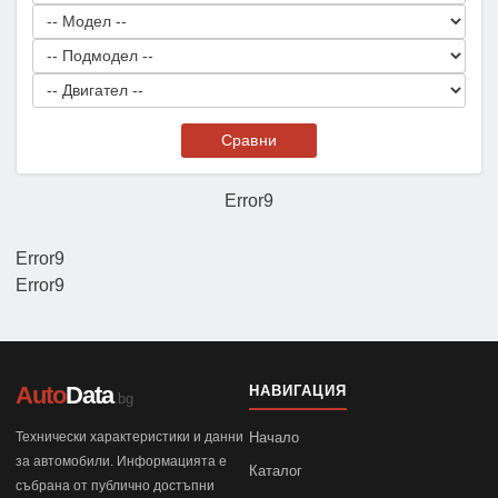
Сравни
Error9
Error9
Error9
Auto
Data
НАВИГАЦИЯ
.bg
Технически характеристики и данни
Начало
за автомобили. Информацията е
Каталог
събрана от публично достъпни