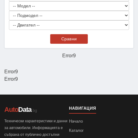
Сравни
Error9
Error9
Error9
Auto
Data
НАВИГАЦИЯ
.bg
Технически характеристики и данни
Начало
за автомобили. Информацията е
Каталог
събрана от публично достъпни