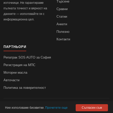
Търсене
източници. Не гарантираме
пълната точност и вярност на
Сравни
данните — използвайте ги с
Статии
информационна цел.
Анкети
Полезно
Контакти
ПАРТНЬОРИ
Репатрак SOS AUTO за София
Регистрация на МПС
Моторни масла
Авточасти
Политика за поверителност
© 2010–2026
autodata.bg
—
Поверителност
Ние използваме бисквитки.
Прочетете още
Съгласен съм
autodata.bg не носи отговорност за точността на данните.