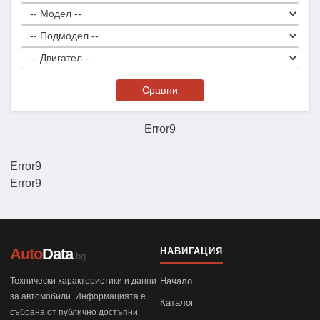
Сравни
Error9
Error9
Error9
Auto
Data
НАВИГАЦИЯ
.bg
Технически характеристики и данни
Начало
за автомобили. Информацията е
Каталог
събрана от публично достъпни