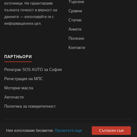
Търсене
източници. Не гарантираме
пълната точност и вярност на
Сравни
данните — използвайте ги с
Статии
информационна цел.
Анкети
Полезно
Контакти
ПАРТНЬОРИ
Репатрак SOS AUTO за София
Регистрация на МПС
Моторни масла
Авточасти
Политика за поверителност
© 2010–2026
autodata.bg
—
Поверителност
Ние използваме бисквитки.
Прочетете още
Съгласен съм
autodata.bg не носи отговорност за точността на данните.