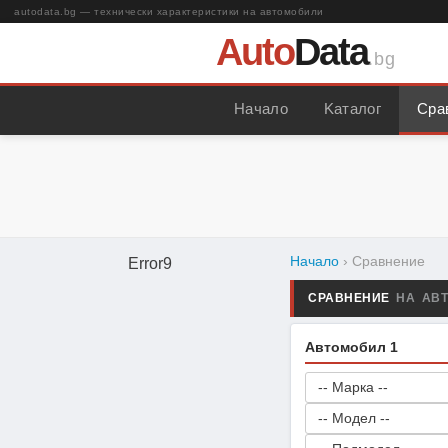
autodata.bg — технически характеристики на автомобили
Auto
Data
.bg
Начало
Kаталог
Сра
Начало
› Сравнение
Error9
СРАВНЕНИЕ
НА АВ
Автомобил 1