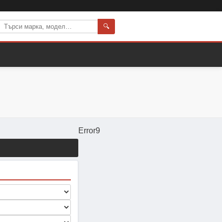
🔍
Error9